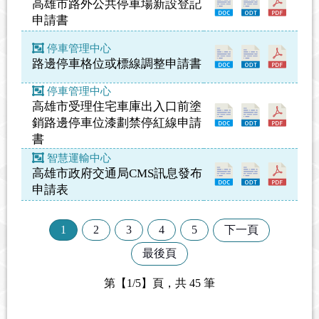
高雄市路外公共停車場新設登記
申請書
停車管理中心
路邊停車格位或標線調整申請書
停車管理中心
高雄市受理住宅車庫出入口前塗
銷路邊停車位漆劃禁停紅線申請
書
智慧運輸中心
高雄市政府交通局CMS訊息發布
申請表
1
2
3
4
5
下一頁
最後頁
第【1/5】頁，共 45 筆