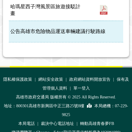
哈瑪星西子灣風景區旅遊接駁計
畫
公告高雄市危險物品運送車輛建議行駛路線
:::
隱私權保護政策
|
網站安全政策
|
政府網站資料開放宣告
|
保有及
管理個人資料
|
單一登入
高雄市政府交通局 版權所有 © 2025 All Rights Reserved.
地址：800301高雄市新興區中正三路25號8樓
本局總機：
07-229-
9825
本局電話
|
裁決中心電話地址
|
轉動高雄青春夢FB