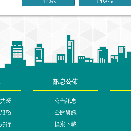
回列表
回頂端
果
訊息公佈
業共榮
公告訊息
合服務
公開資訊
慧好行
檔案下載