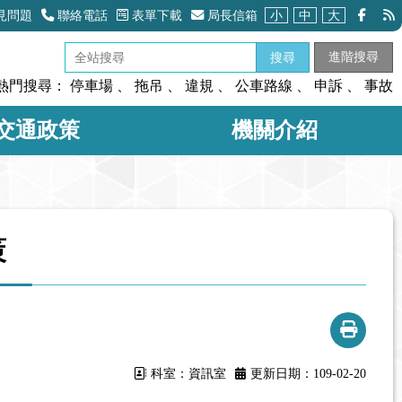
見問題
聯絡電話
表單下載
局長信箱
小
中
大
進階搜尋
搜尋
熱門搜尋：
停車場
、
拖吊
、
違規
、
公車路線
、
申訴
、
事故
交通政策
機關介紹
策
科室：資訊室
更新日期：109-02-20