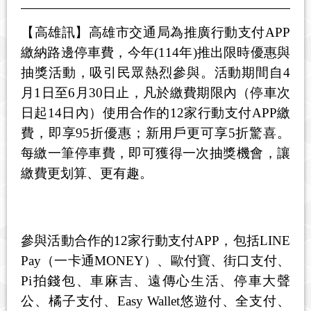
【高雄訊】高雄市交通局為推廣行動支付
APP
繳納路邊停車費，今年
(114
年
)
推出限時優惠與
抽獎活動，吸引民眾熱烈參與。活動期間自
4
月
1
日至
6
月
30
日止，凡於繳費期限內（停車次
日起
14
日內）使用合作的
12
家行動支付
APP
繳
費，即享
95
折優惠；新用戶更可享
5
折驚喜。
每繳一筆停車費，即可獲得一次抽獎機會，讓
繳費更划算、更有趣。
參與活動合作的
12
家行動支付
APP
，包括
LINE
Pay
（一卡通
MONEY
）、歐付寶、街口支付、
Pi
拍錢包、車麻吉、遠傳心生活、停車大聲
公、橘子支付、
Easy Wallet
悠遊付、全支付、