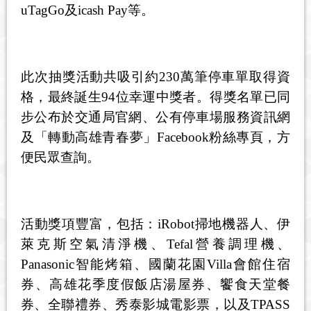
uTagGo
及
icash Pay
等。
此次抽獎活動共吸引約
230
萬筆停車單取得資
格，最終誕生
94
位幸運中獎者。得獎名單已同
步公布於交通局官網、公有停車場服務資訊網
及「轉動高雄青春夢」
Facebook
粉絲專頁，方
便民眾查詢。
活動獎項豐富，包括：
iRobot
掃地機器人、伊
萊克斯空氣清淨機、
Tefal
營養調理機、
Panasonic
智能烤箱、國蘭花園
Villa
會館住宿
券、高雄花季度假飯店湯屋券、饗食天堂餐
券、全聯禮券、秀泰影城電影票，以及
TPASS